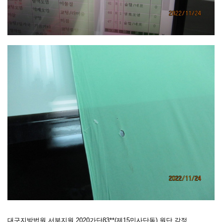
대구지방법원 서부지원 2020가단83**(제15민사단독) 원단 감정